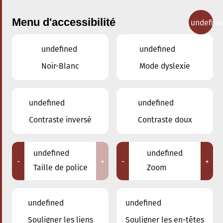
Menu d'accessibilité
undefine
undefined
undefined
Concerts
Noir-Blanc
Mode dyslexie
undefined
undefined
Contraste inversé
Contraste doux
undefined
undefined
-
+
-
+
Taille de police
Zoom
undefined
undefined
Souligner les liens
Souligner les en-têtes