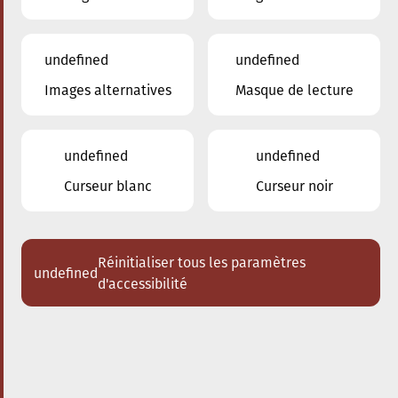
undefined
undefined
Images alternatives
Masque de lecture
28.09.2025
17:00
à
Conservatoire de Musique de la Ville
d'Esch/Alzette
undefined
undefined
Bach meets Bernstein
Curseur blanc
Curseur noir
Acheter des tickets
Réinitialiser tous les paramètres
undefined
d'accessibilité