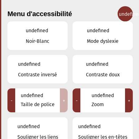
Menu d'accessibilité
undefine
undefined
undefined
Concerts
Noir-Blanc
Mode dyslexie
undefined
undefined
Contraste inversé
Contraste doux
undefined
undefined
-
+
-
+
Taille de police
Zoom
undefined
undefined
Souligner les liens
Souligner les en-têtes