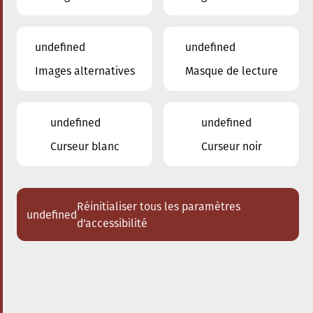
undefined
undefined
Images alternatives
Masque de lecture
28.09.2025
17:00
à
Conservatoire de Musique de la Ville
d'Esch/Alzette
undefined
undefined
Bach meets Bernstein
Curseur blanc
Curseur noir
Acheter des tickets
Réinitialiser tous les paramètres
undefined
d'accessibilité