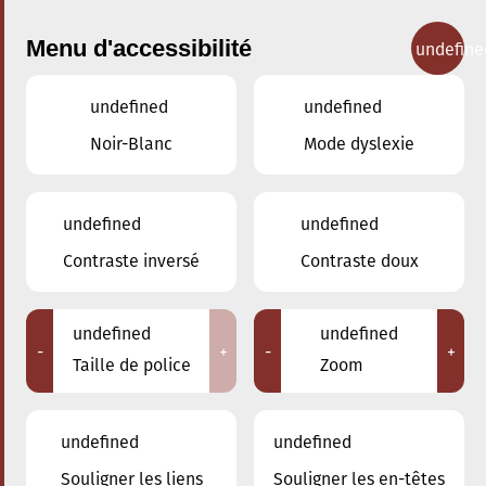
Menu d'accessibilité
undefine
undefined
undefined
Concerts
Noir-Blanc
Mode dyslexie
undefined
undefined
Contraste inversé
Contraste doux
undefined
undefined
-
+
-
+
Taille de police
Zoom
undefined
undefined
Souligner les liens
Souligner les en-têtes