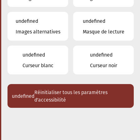
undefined
undefined
Images alternatives
Masque de lecture
18.10.2025
20:00
à
Conservatoire de Musique de la Ville
d'Esch/Alzette
undefined
undefined
Les Enseignants du
Curseur blanc
Curseur noir
Conservatoire
Duo piano - clarinette
Réinitialiser tous les paramètres
undefined
Acheter des tickets
d'accessibilité