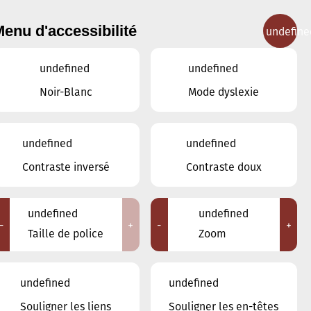
enu d'accessibilité
undefine
IGNEMENT MUSICAL
CONCERTS
CONTACT
undefined
undefined
Noir-Blanc
Mode dyslexie
undefined
undefined
OCTOBRE
SEPTEMBRE
Contraste inversé
Contraste doux
NOVEMBRE
undefined
undefined
LUN
MAR
MER
JEU
VEN
SAM
DIM
-
+
-
+
Taille de police
Zoom
29
30
1
2
3
4
5
undefined
undefined
6
7
8
9
10
11
12
Souligner les liens
Souligner les en-têtes