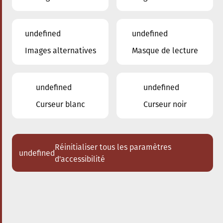
undefined
undefined
Images alternatives
Masque de lecture
25.11.2023
20:00
à
Conservatoire de Musique de la Ville
d'Esch/Alzette
undefined
undefined
Diplôme de Concert
Curseur blanc
Curseur noir
Lea Reutlinger, violoncelle
Acheter des tickets
Réinitialiser tous les paramètres
undefined
d'accessibilité