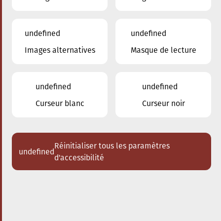
undefined
undefined
Images alternatives
Masque de lecture
01.03.2025
20:00
à
Conservatoire de Musique de la Ville
d'Esch/Alzette
undefined
undefined
Vision String Quartet
Curseur blanc
Curseur noir
Acheter des tickets
Réinitialiser tous les paramètres
undefined
d'accessibilité