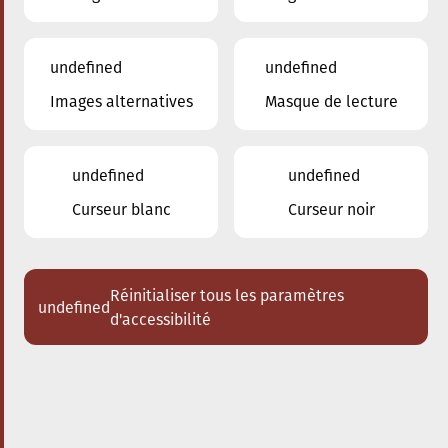
undefined
undefined
Images alternatives
Masque de lecture
22.03.2025
20:00
à
Conservatoire de Musique de la Ville
d'Esch/Alzette
undefined
undefined
Les Enseignants du
Curseur blanc
Curseur noir
Conservatoire
Trio violon - violoncelle - piano
Réinitialiser tous les paramètres
undefined
Acheter des tickets
d'accessibilité