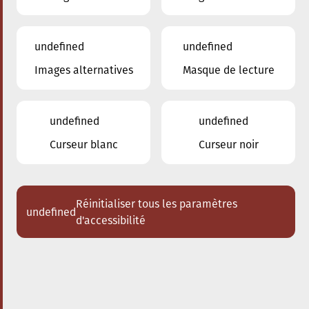
undefined
undefined
Images alternatives
Masque de lecture
22.03.2025
20:00
à
Conservatoire de Musique de la Ville
d'Esch/Alzette
undefined
undefined
Les Enseignants du
Curseur blanc
Curseur noir
Conservatoire
Trio violon - violoncelle - piano
Réinitialiser tous les paramètres
undefined
Acheter des tickets
d'accessibilité