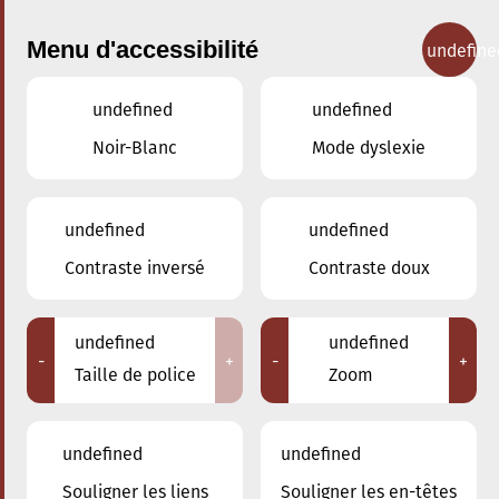
Menu d'accessibilité
undefine
undefined
undefined
Concerts
Noir-Blanc
Mode dyslexie
undefined
undefined
Contraste inversé
Contraste doux
undefined
undefined
-
+
-
+
Taille de police
Zoom
undefined
undefined
Adresse
Souligner les liens
Souligner les en-têtes