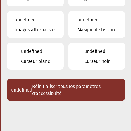
undefined
undefined
Images alternatives
Masque de lecture
24.01.2026
16:00
à
Conservatoire de Musique de la Ville
d'Esch/Alzette
undefined
undefined
Dem Stradivari säi Kaddo
Curseur blanc
Curseur noir
Schlappeconcert e Familljeconcert
Acheter des tickets
Réinitialiser tous les paramètres
undefined
d'accessibilité