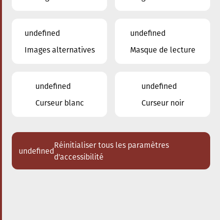
undefined
undefined
Images alternatives
Masque de lecture
22.03.2025
20:00
à
Conservatoire de Musique de la Ville
d'Esch/Alzette
undefined
undefined
Les Enseignants du
Curseur blanc
Curseur noir
Conservatoire
Trio violon - violoncelle - piano
Réinitialiser tous les paramètres
undefined
Acheter des tickets
d'accessibilité