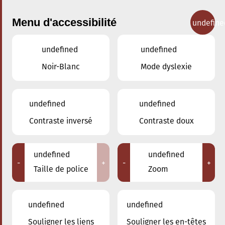
Menu d'accessibilité
undefine
undefined
undefined
Concerts
Noir-Blanc
Mode dyslexie
undefined
undefined
Contraste inversé
Contraste doux
undefined
undefined
-
+
-
+
Taille de police
Zoom
undefined
undefined
Adresse
Souligner les liens
Souligner les en-têtes