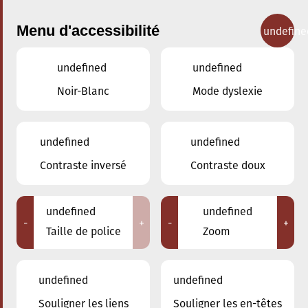
Menu d'accessibilité
undefine
undefined
undefined
Concerts
Noir-Blanc
Mode dyslexie
undefined
undefined
Contraste inversé
Contraste doux
undefined
undefined
-
+
-
+
Taille de police
Zoom
undefined
undefined
Adresse
Souligner les liens
Souligner les en-têtes