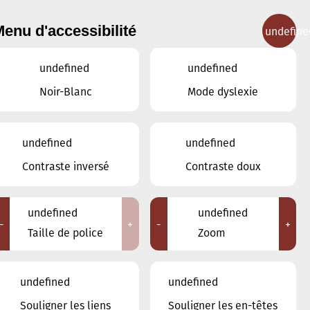
enu d'accessibilité
undefine
IGNEMENT MUSICAL
CONCERTS
CONTACT
undefined
undefined
Noir-Blanc
Mode dyslexie
undefined
undefined
JUILLET
JUIN
AOÛT
Contraste inversé
Contraste doux
LUN
MAR
MER
JEU
VEN
SAM
DIM
undefined
undefined
-
+
-
+
30
1
2
3
4
5
6
Taille de police
Zoom
7
8
9
10
11
12
13
undefined
undefined
14
15
16
17
18
19
20
Souligner les liens
Souligner les en-têtes