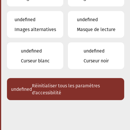
undefined
undefined
Images alternatives
Masque de lecture
20.09.2024
17:30
à
Conservatoire de Musique de la Ville
d'Esch/Alzette
undefined
undefined
The conscious City walk
Curseur blanc
Curseur noir
Réinitialiser tous les paramètres
undefined
d'accessibilité