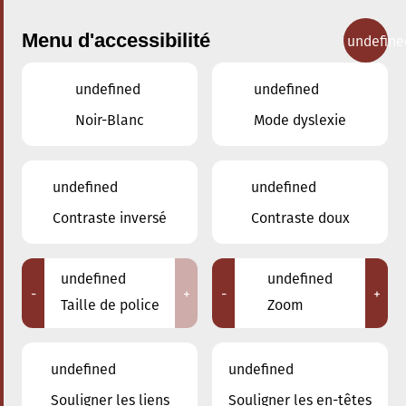
Menu d'accessibilité
undefine
undefined
undefined
Concerts
Noir-Blanc
Mode dyslexie
undefined
undefined
Contraste inversé
Contraste doux
undefined
undefined
-
+
-
+
Taille de police
Zoom
undefined
undefined
Souligner les liens
Souligner les en-têtes