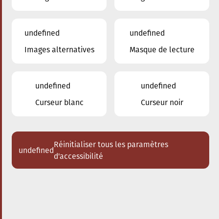
undefined
undefined
Images alternatives
Masque de lecture
02.03.2024
20:00
à
Conservatoire de Musique de la Ville
d'Esch/Alzette
undefined
undefined
Amarcord
Curseur blanc
Curseur noir
Acheter des tickets
Réinitialiser tous les paramètres
undefined
d'accessibilité