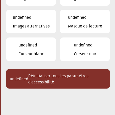
undefined
undefined
Images alternatives
Masque de lecture
02.03.2024
20:00
à
Conservatoire de Musique de la Ville
d'Esch/Alzette
undefined
undefined
Amarcord
Curseur blanc
Curseur noir
Acheter des tickets
Réinitialiser tous les paramètres
undefined
d'accessibilité