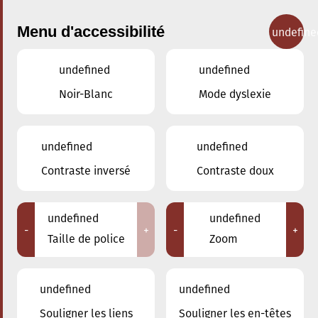
Menu d'accessibilité
undefine
undefined
undefined
Concerts
Noir-Blanc
Mode dyslexie
undefined
undefined
Contraste inversé
Contraste doux
undefined
undefined
-
+
-
+
Taille de police
Zoom
undefined
undefined
Souligner les liens
Souligner les en-têtes