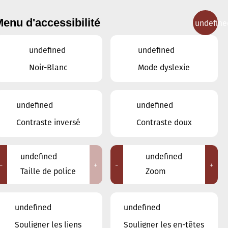
enu d'accessibilité
undefine
IGNEMENT MUSICAL
CONCERTS
CONTACT
undefined
undefined
Noir-Blanc
Mode dyslexie
Lieux
undefined
undefined
Tous
Contraste inversé
Contraste doux
Ariston
Brasserie Schmëdd Ellergronn
Conservatoire de Musique de la Ville
undefined
undefined
d'Esch/Alzette
-
+
-
+
Taille de police
Zoom
Eglise décanale St. Joseph / Esch
Escher Theater - Esch-sur-Alzette
Maison des Arts et des Etudiants
undefined
undefined
Restaurant FeVi Bosque
Souligner les liens
Souligner les en-têtes