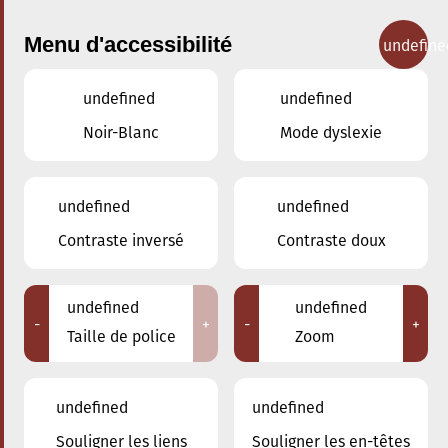
Menu d'accessibilité
undefine
undefined
undefined
Concerts
Noir-Blanc
Mode dyslexie
undefined
undefined
Contraste inversé
Contraste doux
undefined
undefined
-
+
-
+
Taille de police
Zoom
undefined
undefined
Souligner les liens
Souligner les en-têtes