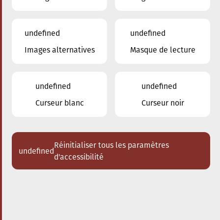
undefined
undefined
Images alternatives
Masque de lecture
02.03.2024
20:00
à
Conservatoire de Musique de la Ville
d'Esch/Alzette
undefined
undefined
Amarcord
Curseur blanc
Curseur noir
Acheter des tickets
Réinitialiser tous les paramètres
undefined
d'accessibilité