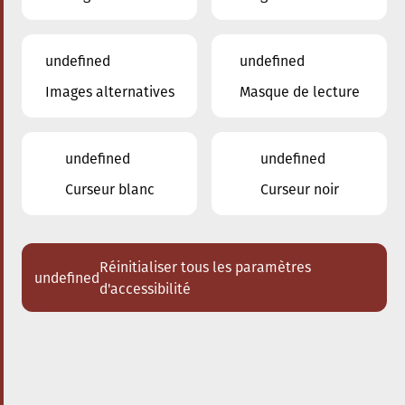
undefined
undefined
Images alternatives
Masque de lecture
12.03.2025
20:00
à
Conservatoire de Musique de la Ville
d'Esch/Alzette
undefined
undefined
Prix de la Musique –
Curseur blanc
Curseur noir
Rotary Club Esch-sur-
Alzette
Réinitialiser tous les paramètres
undefined
Acheter des tickets
d'accessibilité