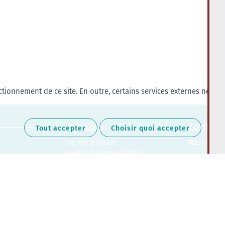
tionnement de ce site. En outre, certains services externes nécess
Adresse
Contact
Tout accepter
Choisir quoi accepter
50, rue d'Audun
Tél.:
+352 27
L-4018 Esch-sur-Alzette
Retrouvez-nous sur les médias soc