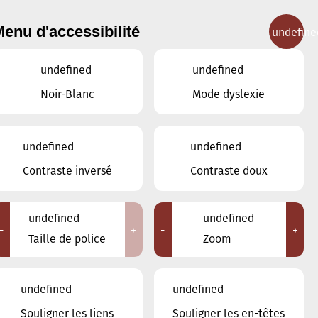
enu d'accessibilité
undefine
IGNEMENT MUSICAL
CONCERTS
CONTACT
undefined
undefined
Noir-Blanc
Mode dyslexie
undefined
undefined
JUIN
MAI
JUILLET
Contraste inversé
Contraste doux
LUN
MAR
MER
JEU
VEN
SAM
DIM
undefined
undefined
-
+
-
+
1
2
3
4
5
6
7
Taille de police
Zoom
8
9
10
11
12
undefined
undefined
13
14
15
16
17
18
19
Souligner les liens
Souligner les en-têtes