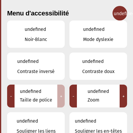
Menu d'accessibilité
undefine
undefined
undefined
Concerts
Noir-Blanc
Mode dyslexie
undefined
undefined
Contraste inversé
Contraste doux
undefined
undefined
-
+
-
+
Taille de police
Zoom
undefined
undefined
Adresse
Souligner les liens
Souligner les en-têtes