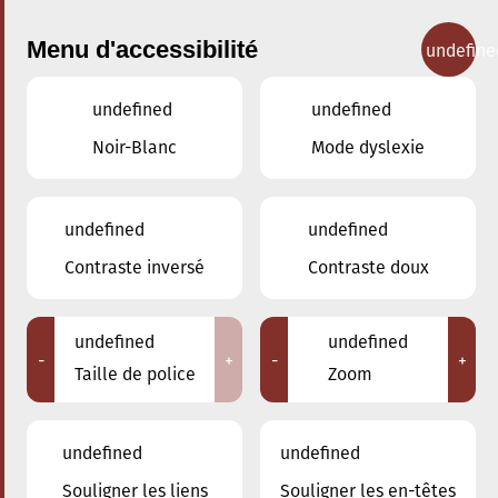
Menu d'accessibilité
undefine
undefined
undefined
Concerts
Noir-Blanc
Mode dyslexie
undefined
undefined
Contraste inversé
Contraste doux
undefined
undefined
-
+
-
+
Taille de police
Zoom
undefined
undefined
Adresse
Souligner les liens
Souligner les en-têtes