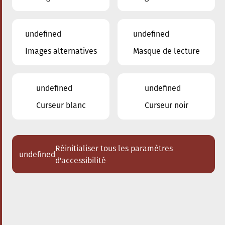
undefined
undefined
Images alternatives
Masque de lecture
20.09.2024
17:30
à
Conservatoire de Musique de la Ville
d'Esch/Alzette
undefined
undefined
The conscious City walk
Curseur blanc
Curseur noir
Réinitialiser tous les paramètres
undefined
d'accessibilité