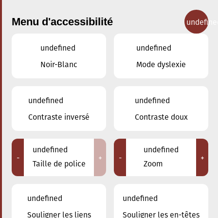
Menu d'accessibilité
undefine
undefined
undefined
Concerts
Noir-Blanc
Mode dyslexie
undefined
undefined
Contraste inversé
Contraste doux
undefined
undefined
-
+
-
+
Taille de police
Zoom
undefined
undefined
Adresse
Souligner les liens
Souligner les en-têtes