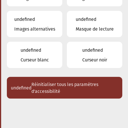
undefined
undefined
Images alternatives
Masque de lecture
24.01.2026
16:00
à
Conservatoire de Musique de la Ville
d'Esch/Alzette
undefined
undefined
Dem Stradivari säi Kaddo
Curseur blanc
Curseur noir
Schlappeconcert e Familljeconcert
Acheter des tickets
Réinitialiser tous les paramètres
undefined
d'accessibilité