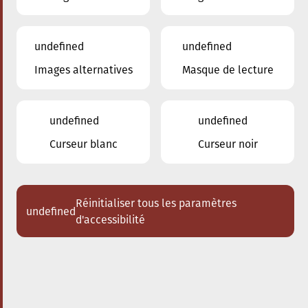
undefined
undefined
Images alternatives
Masque de lecture
26.11.2025
20:00
à
Conservatoire de Musique de la Ville
d'Esch/Alzette
undefined
undefined
Diplôme de concert -
Curseur blanc
Curseur noir
flûte
Jeunes Talents
Réinitialiser tous les paramètres
undefined
Acheter des tickets
d'accessibilité