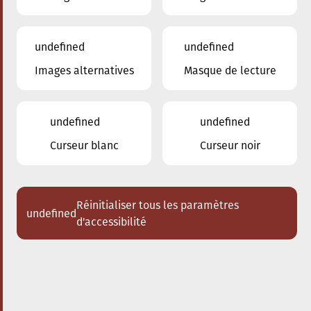
undefined
undefined
Images alternatives
Masque de lecture
26.11.2025
20:00
à
Conservatoire de Musique de la Ville
d'Esch/Alzette
undefined
undefined
Diplôme de concert -
Curseur blanc
Curseur noir
flûte
Jeunes Talents
Réinitialiser tous les paramètres
undefined
Acheter des tickets
d'accessibilité