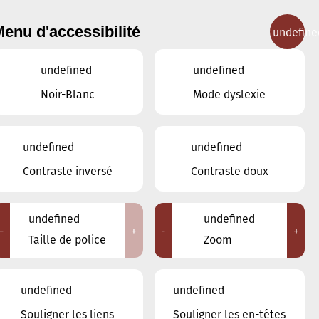
enu d'accessibilité
undefine
IGNEMENT MUSICAL
CONCERTS
CONTACT
undefined
undefined
Noir-Blanc
Mode dyslexie
Lieux
undefined
undefined
Tous
Contraste inversé
Contraste doux
Ariston
Brasserie Schmëdd Ellergronn
Conservatoire de Musique de la Ville
undefined
undefined
d'Esch/Alzette
-
+
-
+
Taille de police
Zoom
Eglise décanale St. Joseph / Esch
Escher Theater - Esch-sur-Alzette
Maison des Arts et des Etudiants
undefined
undefined
Restaurant FeVi Bosque
Souligner les liens
Souligner les en-têtes