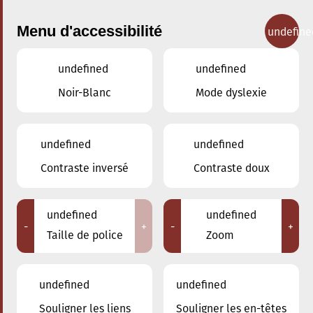
Menu d'accessibilité
undefine
undefined
undefined
Concerts
Noir-Blanc
Mode dyslexie
undefined
undefined
Contraste inversé
Contraste doux
undefined
undefined
-
+
-
+
Taille de police
Zoom
undefined
undefined
Souligner les liens
Souligner les en-têtes