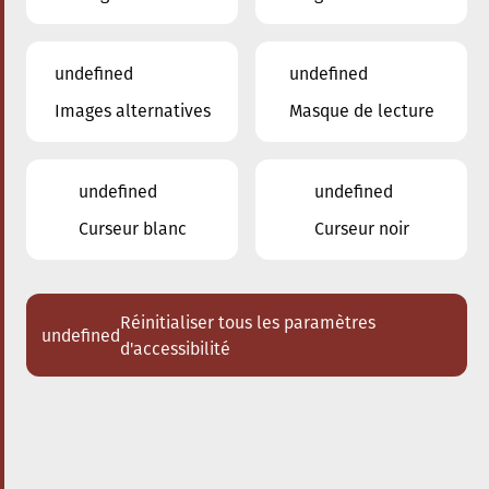
undefined
undefined
Images alternatives
Masque de lecture
28.09.2025
17:00
à
Conservatoire de Musique de la Ville
d'Esch/Alzette
undefined
undefined
Bach meets Bernstein
Curseur blanc
Curseur noir
Acheter des tickets
Réinitialiser tous les paramètres
undefined
d'accessibilité