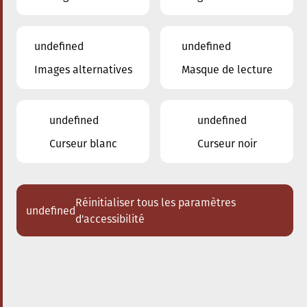
undefined
undefined
Images alternatives
Masque de lecture
01.03.2025
20:00
à
Conservatoire de Musique de la Ville
d'Esch/Alzette
undefined
undefined
Vision String Quartet
Curseur blanc
Curseur noir
Acheter des tickets
Réinitialiser tous les paramètres
undefined
d'accessibilité