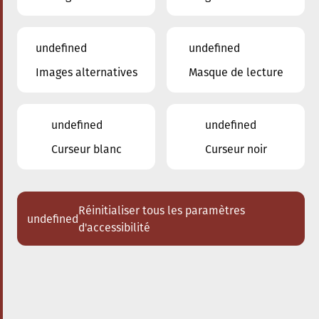
undefined
undefined
Images alternatives
Masque de lecture
22.03.2025
20:00
à
Conservatoire de Musique de la Ville
d'Esch/Alzette
undefined
undefined
Les Enseignants du
Curseur blanc
Curseur noir
Conservatoire
Trio violon - violoncelle - piano
Réinitialiser tous les paramètres
undefined
Acheter des tickets
d'accessibilité