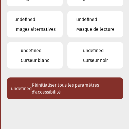
undefined
undefined
Images alternatives
Masque de lecture
20.06.2025
09:00
à
Conservatoire de Musique de la Ville
d'Esch/Alzette
undefined
undefined
Inscription 2025/2026
Curseur blanc
Curseur noir
Réinitialiser tous les paramètres
undefined
d'accessibilité