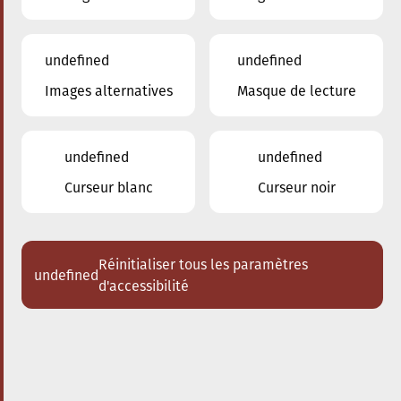
undefined
undefined
Images alternatives
Masque de lecture
20.06.2025
09:00
à
Conservatoire de Musique de la Ville
d'Esch/Alzette
undefined
undefined
Inscription 2025/2026
Curseur blanc
Curseur noir
Réinitialiser tous les paramètres
undefined
d'accessibilité