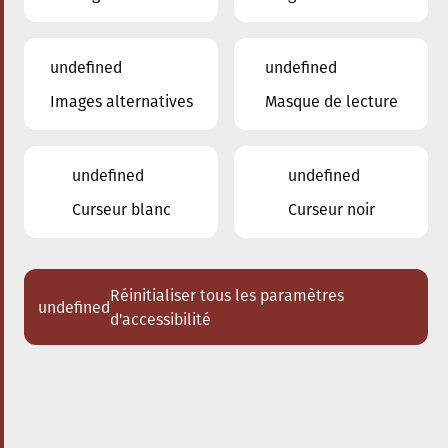
undefined
undefined
Images alternatives
Masque de lecture
20.09.2024
17:30
à
Conservatoire de Musique de la Ville
d'Esch/Alzette
undefined
undefined
The conscious City walk
Curseur blanc
Curseur noir
Réinitialiser tous les paramètres
undefined
d'accessibilité