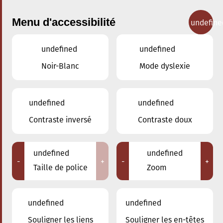
Menu d'accessibilité
undefine
undefined
undefined
Concerts
Noir-Blanc
Mode dyslexie
undefined
undefined
Contraste inversé
Contraste doux
undefined
undefined
-
+
-
+
Taille de police
Zoom
undefined
undefined
Adresse
Souligner les liens
Souligner les en-têtes