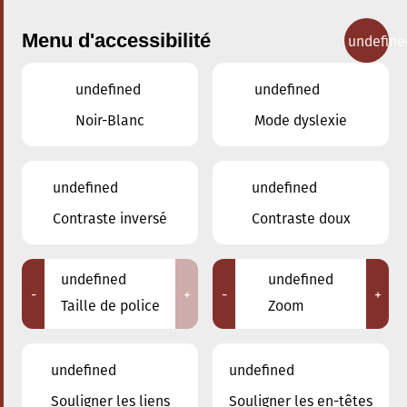
Menu d'accessibilité
undefine
undefined
undefined
Concerts
Noir-Blanc
Mode dyslexie
undefined
undefined
Contraste inversé
Contraste doux
undefined
undefined
-
+
-
+
Taille de police
Zoom
undefined
undefined
Adresse
Souligner les liens
Souligner les en-têtes