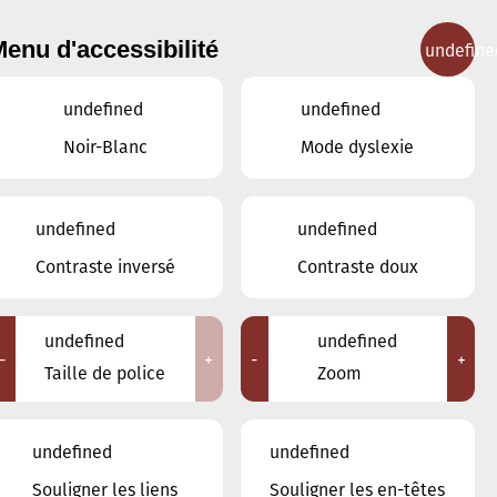
enu d'accessibilité
undefine
IGNEMENT MUSICAL
CONCERTS
CONTACT
undefined
undefined
Noir-Blanc
Mode dyslexie
undefined
undefined
JANVIER
DÉCEMBRE
Contraste inversé
Contraste doux
FÉVRIER
undefined
undefined
LUN
MAR
MER
JEU
VEN
SAM
DIM
-
+
-
+
Taille de police
Zoom
29
30
31
1
2
3
4
undefined
undefined
5
6
7
8
9
10
11
Souligner les liens
Souligner les en-têtes