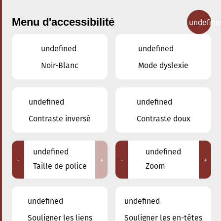
Menu d'accessibilité
undefine
undefined
undefined
Concerts
Noir-Blanc
Mode dyslexie
undefined
undefined
Contraste inversé
Contraste doux
undefined
undefined
-
+
-
+
Taille de police
Zoom
undefined
undefined
Souligner les liens
Souligner les en-têtes