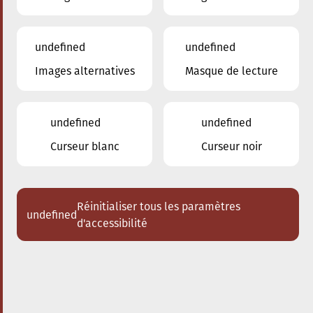
undefined
undefined
Images alternatives
Masque de lecture
23.03.2024
20:00
à
Conservatoire de Musique de la Ville
d'Esch/Alzette
undefined
undefined
Les Enseignants du
Curseur blanc
Curseur noir
Conservatoire
Acheter des tickets
Réinitialiser tous les paramètres
undefined
d'accessibilité