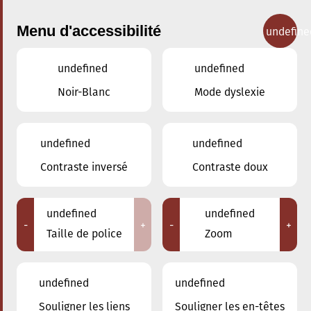
Menu d'accessibilité
undefine
undefined
undefined
Concerts
Noir-Blanc
Mode dyslexie
undefined
undefined
Contraste inversé
Contraste doux
undefined
undefined
-
+
-
+
Taille de police
Zoom
undefined
undefined
Adresse
Souligner les liens
Souligner les en-têtes