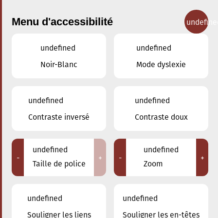
Menu d'accessibilité
undefine
undefined
undefined
Concerts
Noir-Blanc
Mode dyslexie
undefined
undefined
Contraste inversé
Contraste doux
undefined
undefined
-
+
-
+
Taille de police
Zoom
undefined
undefined
Adresse
Souligner les liens
Souligner les en-têtes