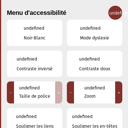
Menu d'accessibilité
undefine
undefined
undefined
Concerts
Noir-Blanc
Mode dyslexie
undefined
undefined
Contraste inversé
Contraste doux
undefined
undefined
-
+
-
+
Taille de police
Zoom
undefined
undefined
Souligner les liens
Souligner les en-têtes