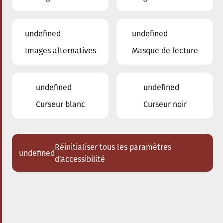
undefined
undefined
Images alternatives
Masque de lecture
28.09.2024
19:00
à
Escher Theater - Esch-sur-Alzette
SLESCH
undefined
undefined
Comédie musicale du Conservatoire
Curseur blanc
Curseur noir
d'Esch
Acheter des tickets
Réinitialiser tous les paramètres
undefined
d'accessibilité