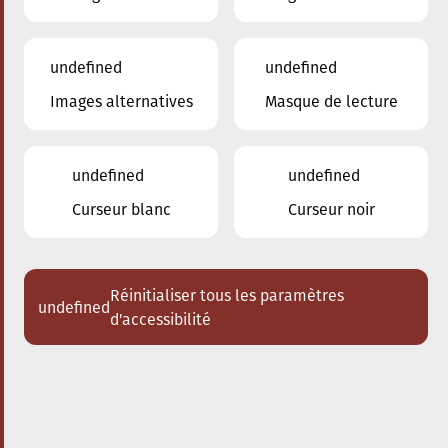
undefined
undefined
Images alternatives
Masque de lecture
25.01.2025
16:00
à
Conservatoire de Musique de la Ville
d'Esch/Alzette
undefined
undefined
Schlappeconcert - e
Curseur blanc
Curseur noir
Familljeconcert
De Kinnek, deen net frou war mat
der Musek
Réinitialiser tous les paramètres
undefined
d'accessibilité
Acheter des tickets