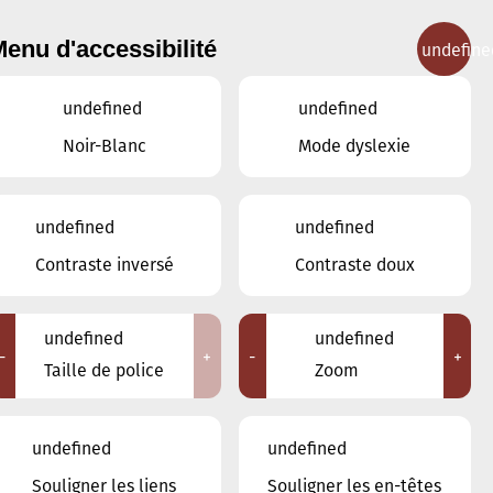
enu d'accessibilité
undefine
IGNEMENT MUSICAL
CONCERTS
CONTACT
undefined
undefined
Noir-Blanc
Mode dyslexie
undefined
undefined
JANVIER
DÉCEMBRE
Contraste inversé
Contraste doux
FÉVRIER
undefined
undefined
LUN
MAR
MER
JEU
VEN
SAM
DIM
-
+
-
+
Taille de police
Zoom
29
30
31
1
2
3
4
undefined
undefined
5
6
7
8
9
10
11
Souligner les liens
Souligner les en-têtes