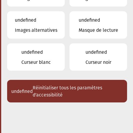
undefined
undefined
Images alternatives
Masque de lecture
24.01.2026
16:00
à
Conservatoire de Musique de la Ville
d'Esch/Alzette
undefined
undefined
Dem Stradivari säi Kaddo
Curseur blanc
Curseur noir
Schlappeconcert e Familljeconcert
Acheter des tickets
Réinitialiser tous les paramètres
undefined
d'accessibilité