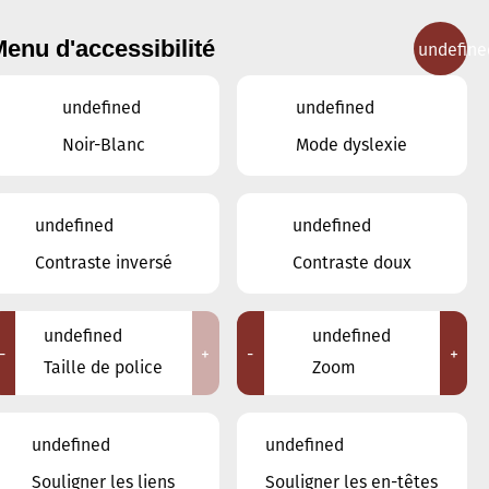
enu d'accessibilité
undefine
IGNEMENT MUSICAL
CONCERTS
CONTACT
undefined
undefined
Noir-Blanc
Mode dyslexie
undefined
undefined
JANVIER
DÉCEMBRE
Contraste inversé
Contraste doux
FÉVRIER
undefined
undefined
LUN
MAR
MER
JEU
VEN
SAM
DIM
-
+
-
+
Taille de police
Zoom
29
30
31
1
2
3
4
undefined
undefined
5
6
7
8
9
10
11
Souligner les liens
Souligner les en-têtes