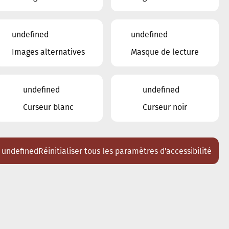
17
18
19
20
21
22
23
undefined
undefined
24
25
26
27
28
1
2
Images alternatives
Masque de lecture
Lieux
Tous
undefined
undefined
Ariston
Curseur blanc
Curseur noir
Brasserie Schmëdd Ellergronn
Conservatoire de Musique de la Ville
d'Esch/Alzette
Eglise décanale St. Joseph / Esch
undefined
Réinitialiser tous les paramètres d'accessibilité
Escher Theater - Esch-sur-Alzette
Maison des Arts et des Etudiants
Restaurant FeVi Bosque