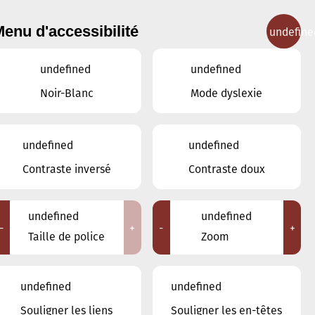
enu d'accessibilité
undefine
IGNEMENT MUSICAL
CONCERTS
CONTACT
undefined
undefined
Noir-Blanc
Mode dyslexie
undefined
undefined
FÉVRIER
JANVIER
MARS
Contraste inversé
Contraste doux
LUN
MAR
MER
JEU
VEN
SAM
DIM
undefined
undefined
-
+
-
+
27
28
29
30
31
1
2
Taille de police
Zoom
3
4
5
6
7
8
9
undefined
undefined
10
11
12
13
14
15
16
Souligner les liens
Souligner les en-têtes