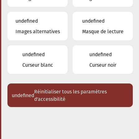
undefined
undefined
Images alternatives
Masque de lecture
29.03.2025
16:00
à
Conservatoire de Musique de la Ville
d'Esch/Alzette
undefined
undefined
Schlappeconcert – e
Curseur blanc
Curseur noir
Familljeconcert
Eng jazzeg Zäitrees duerch d’Tin-
Pan-Alley
Réinitialiser tous les paramètres
undefined
d'accessibilité
Acheter des tickets