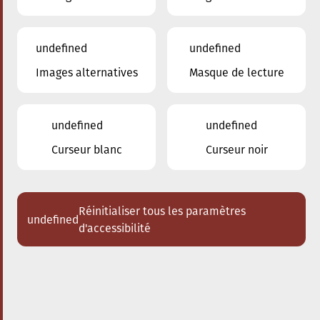
undefined
undefined
Images alternatives
Masque de lecture
20.09.2024
17:30
à
Conservatoire de Musique de la Ville
d'Esch/Alzette
undefined
undefined
The conscious City walk
Curseur blanc
Curseur noir
Réinitialiser tous les paramètres
undefined
d'accessibilité