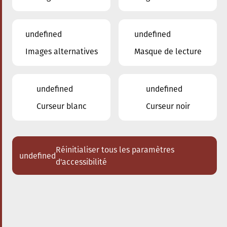
undefined
undefined
Images alternatives
Masque de lecture
20.09.2024
17:30
à
Conservatoire de Musique de la Ville
d'Esch/Alzette
undefined
undefined
The conscious City walk
Curseur blanc
Curseur noir
Réinitialiser tous les paramètres
undefined
d'accessibilité